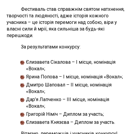
Фестиваль став справжнім святом натхнення,
творчості та людяності, адже історія кожного
учасника – це історія перемоги над собою, віри у
власні сили й мрії, яка сильніша за будь-які
перешкоди.
За результатами конкурсу:
Єлизавета Сікалова – І місце, номінація
«Вокал»;
Ярина Попова – І місце, номінація «Вокал»;
Дмитро Шаповал – ІІ місце, номінація
«Вокал»;
Дар’я Лапченко – ІІІ місце, номінація
«Вокал»;
Григорій Німіч – Диплом за участь;
Єлизавета Князєва – Диплом за участь.
Вітаємо переможців і учасників конкурсу!