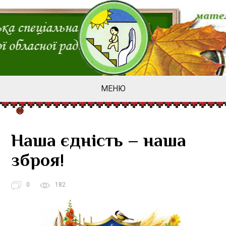
МЕНЮ
Наша єдність – наша
зброя!
0
182