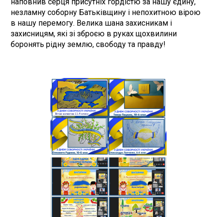
наповнив серця присутніх гордістю за нашу єдину,
незламну соборну Батьківщину і непохитною вірою
в нашу перемогу. Велика шана захисникам і
захисницям, які зі зброєю в руках щохвилини
боронять рідну землю, свободу та правду!