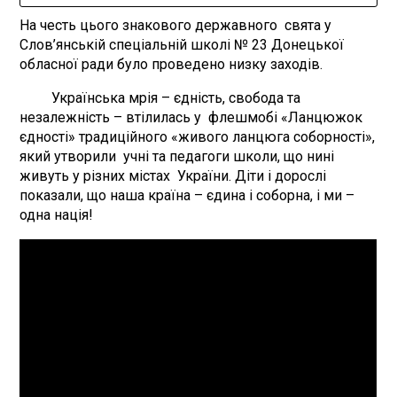
На честь цього знакового державного свята у
Слов’янській спеціальній школі № 23 Донецької
обласної ради було проведено низку заходів.
Українська мрія – єдність, свобода та
незалежність – втілилась у флешмобі «Ланцюжок
єдності» традиційного «живого ланцюга соборності»,
який утворили учні та педагоги школи, що нині
живуть у різних містах України. Діти і дорослі
показали, що наша країна – єдина і соборна, і ми –
одна нація!