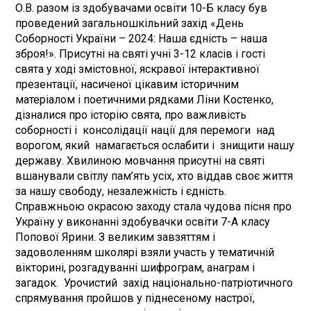
О.В. разом із здобувачами освіти 10-Б класу був
проведений загальношкільний захід «День
Соборності України – 2024: Наша єдність – наша
зброя!». Присутні на святі учні 3-12 класів і гості
свята у ході змістовної, яскравої інтерактивної
презентації, насиченої цікавим історичним
матеріалом і поетичними рядками Ліни Костенко,
дізналися про історію свята, про важливість
соборності і консолідації нації для перемоги над
ворогом, який намагається ослабити і знищити нашу
державу. Хвилиною мовчання присутні на святі
вшанували світлу пам’ять усіх, хто віддав своє життя
за нашу свободу, незалежність і єдність.
Справжньою окрасою заходу стала чудова пісня про
Україну у виконанні здобувачки освіти 7-А класу
Попової Ярини. З великим завзяттям і
задоволенням школярі взяли участь у тематичній
вікторині, розгадуванні шифрограм, анаграм і
загадок. Урочистий захiд національно-патріотичного
спрямування пройшов у піднесеному настрої,