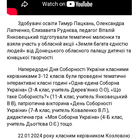
Здобувачі освіти Тимур Пацкань, Олександра
Лапченко, Єлизавета Руднєва, педагог Віталій
Янковецький підготували тематичні малюнки та
взяли участь у обласній акції «Земля багата єдністю
людей» від Донецького обласного палацу дитячої та
юнацької творчості.
Напередодні Дня Соборності України класними
керівниками 3-12 класів були проведені тематичні
інтерактивні класні годині «Одна-єдина Соборна
Україна» (3-А клас, учитель Дерев’янко О.О), «Що
таке Соборність?» (11-А клас, учитель Янковецький
В.В), патріотична вікторина «День Соборності
України» (7-А клас, учитель Коваленко В.Л.),
дидактична гра «Моя Соборна Україна» (4-Б клас,
учитель Дьогтєва О.Є.) тощо.
22.01.2024 року класним керівником Козловою