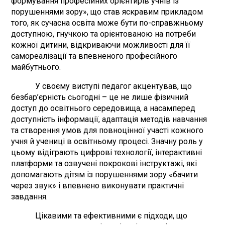
формування професійних орієнтирів учнів із
порушеннями зору», що став яскравим прикладом
того, як сучасна освіта може бути по-справжньому
доступною, гнучкою та орієнтованою на потреби
кожної дитини, відкриваючи можливості для її
самореалізації та впевненого професійного
майбутнього.
У своєму виступі педагог акцентував, що
безбар’єрність сьогодні – це не лише фізичний
доступ до освітнього середовища, а насамперед
доступність інформації, адаптація методів навчання
та створення умов для повноцінної участі кожного
учня й учениці в освітньому процесі. Значну роль у
цьому відіграють цифрові технології, інтерактивні
платформи та озвучені покрокові інструктажі, які
допомагають дітям із порушеннями зору «бачити
через звук» і впевнено виконувати практичні
завдання.
Цікавими та ефективними є підходи, що