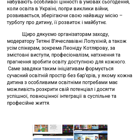
набувають особливої цінності в умовах сьогодення,
коли освіта в Україні, попри виклики війни,
розвивається, зберігаючи свою найвищу місію –
турботу про дитину, її розвиток і майбутнє.
Щиро дякуємо організаторам заходу,
модератору Тетяні В’ячеславівні Лопухіній, а також
усім спікерам, зокрема Леоніду Котлярову, за
змістовні виступи, професіоналізм, натхнення та
прагнення зробити освіту доступною для кожного.
Саме завдяки таким ініціативам формується
сучасний освітній простір без бар’єрів, у якому кожна
дитина з особливими освітніми потребами має
можливість розкрити свій потенціал і досягти
успішної, повноцінної інтеграції в суспільне та
професійне життя.