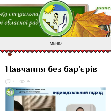
МЕНЮ
Навчання без бар’єрів
0
32