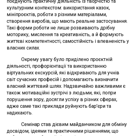
поєднують практичну діяльність із творчістю та
культурним контекстом: використання казок,
мініпроєктів, роботи з різними матеріалами,
створення виробів, що мають реальне застосування.
Такі форми роботи не лише розвивають дрібну
моторику, мислення та креативність, а й формують
життєві компетентності, самостійність і впевненість у
власних силах.
Окрему увагу було приділено проєктній
діяльності, профорієнтації та використанню
віртуальних екскурсій, які відкривають для учнів
світ сучасних професій і допомагають визначити
власний життєвий шлях. Надзвичайно важливими є
також мотиваційні зустрічі з людьми, які, попри
порушення зору, досягли успіху в різних сферах,
адже саме такі приклади руйнують бар’єри та
надихають.
Семінар став дієвим майданчиком для обміну
досвідом, ідеями та практичними рішеннями, що