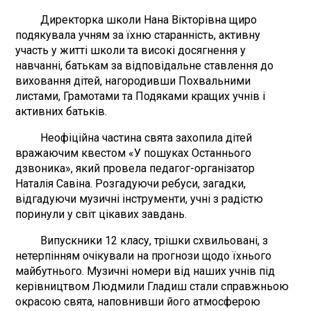
Директорка школи Нана Вікторівна щиро
подякувала учням за їхню старанність, активну
участь у житті школи та високі досягнення у
навчанні, батькам за відповідальне ставлення до
виховання дітей, нагородивши Похвальними
листами, Грамотами та Подяками кращих учнів і
активних батьків.
Неофіційна частина свята захопила дітей
вражаючим квестом «У пошуках Останнього
дзвоника», який провела педагог-організатор
Наталія Савіна. Розгадуючи ребуси, загадки,
відгадуючи музичні інструменти, учні з радістю
поринули у світ цікавих завдань.
Випускники 12 класу, трішки схвильовані, з
нетерпінням очікували на прогнози щодо їхнього
майбутнього. Музичні номери від наших учнів під
керівництвом Людмили Гладиш стали справжньою
окрасою свята, наповнивши його атмосферою