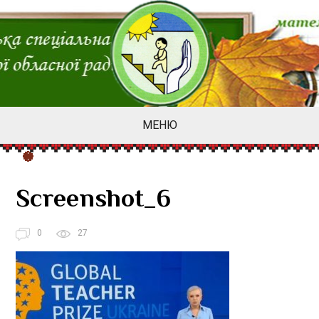
МЕНЮ
Screenshot_6
0
27