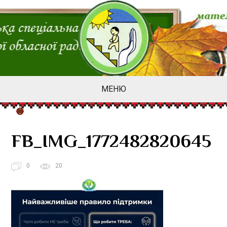
МЕНЮ
FB_IMG_1772482820645
0
20