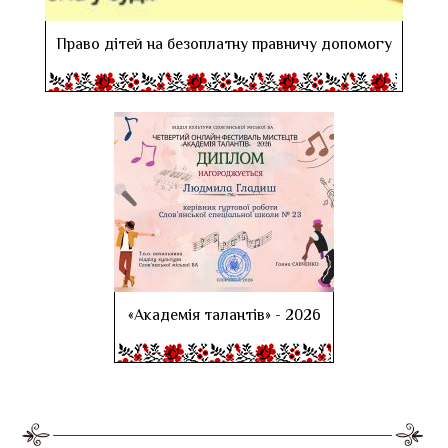
Право дітей на безоплатну правничу допомогу
«Академія талантів» - 2026