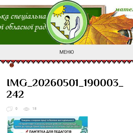
МЕНЮ
IMG_20260501_190003_
242
0
18