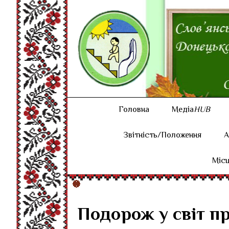
Головна
Медіа
HUB
Звітність/Положення
А
Місц
Подорож у світ п