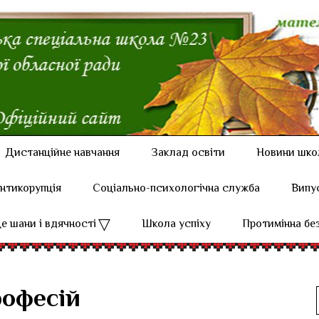
Дистанційне навчання
Заклад освіти
Новини шко
нтикорупція
Соціально-психологічна служба
Випу
е шани і вдячності
Школа успіху
Протимінна бе
рофесій