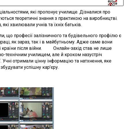
альностями, які пропонує училище. Дізналися про
нуються теоретичні знання з практикою на виробництві.
 які хвилювали учнів та їхніх батьків.
що професії залізничного та будівельного профілю є
аці, як зараз, так і в майбутньому. Адже саме вони
і країни після війни. Онлайн-захід став не лише
о-технічним училищем, але й кроком назустріч
 Учні отримали цінну інформацію та натхнення, яке
 збудувати успішну кар’єру.