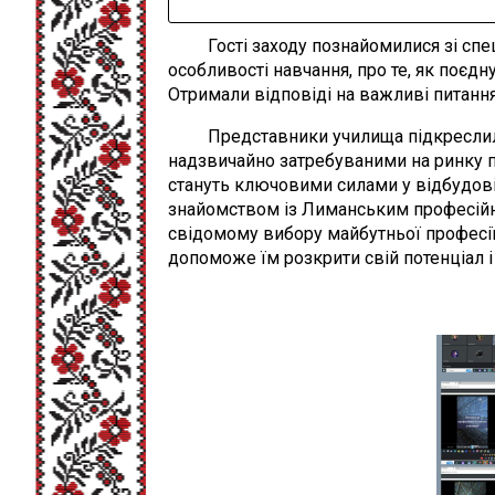
Гості заходу познайомилися зі спеці
особливості навчання, про те, як поєд
Отримали відповіді на важливі питання,
Представники училища підкреслили, 
надзвичайно затребуваними на ринку пр
стануть ключовими силами у відбудов
знайомством із Лиманським професійн
свідомому вибору майбутньої професії.
допоможе їм розкрити свій потенціал і