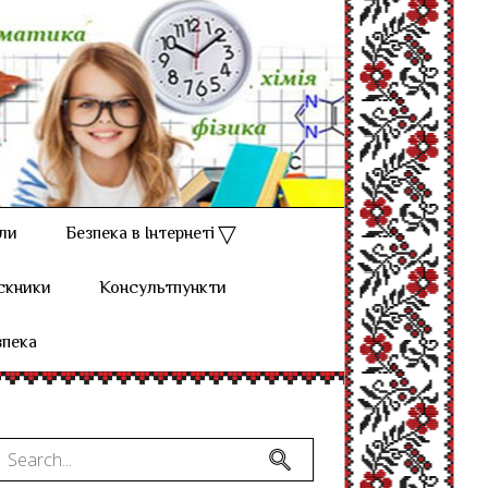
ли
Безпека в Інтернеті
скники
Консультпункти
зпека