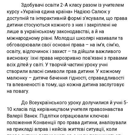
Здобувачі освіти 2-А класу разом із учителем
курсу «Україна єдина країна» Надією Салюк у
доступній та інтерактивній формі з’ясували, що права
дитини стосуються кожного з них і закріплені не
лише в українському законодавстві, а й на
міжнародному рівні. Молодші школярі називали та
обговорювали свої основні права – на ім’я, сім’ю,
освіту, відпочинок і захист – та дійшли важливого
висновку: їхні права нерозривно пов’язані з правами
всіх дітей у світі. У творчій частині уроку учні
створили власні символи прав дитини. У кожному
малюнку – дитяче бачення гідності, справедливості
та впевненості в тому, що кожна дитина заслуговує
на повагу.
До Всеукраїнського уроку долучилися й учні 5-
10 класів під керівництвом учителя правознавства
Валерії Ванєк. Підлітки опрацювали ключові
положення Конвенції про права дитини, аналізували
на прикладі вправ і кейсів життєві ситуації, коли