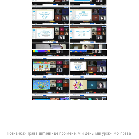
Позначки:
«Права дитини - це про мене! Мій день
,
мій урок»
,
мої права