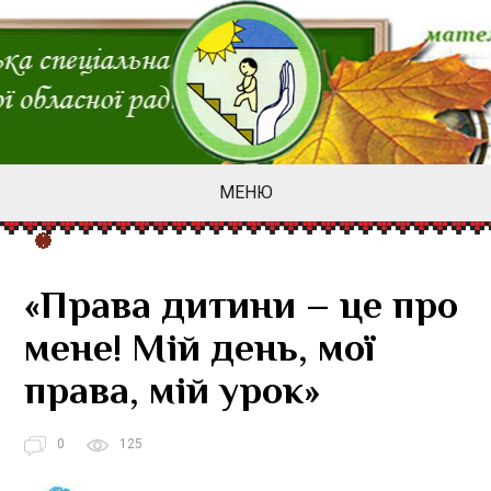
МЕНЮ
«Права дитини – це про
мене! Мій день, мої
права, мій урок»
0
125