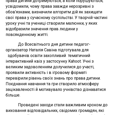
права дитини дотримуються, а коли порушуються;
усвідомили, чому права завжди нерозривні з
обов’язками; визначили алгоритм дій як захищати
свої права у сучасному суспільстві. У творчій частині
уроку учні та учениці створили малюнки, у яких
відобразили значення прав людини у
повсякденному житті.
До Всесвітнього дня дитини педагог-
організатор Наталія Савіна підготувала для
здобувачів освіти захопливий тематичний
інтерактивний квіз у застосунку Kahoot. Учні з
великим задоволенням долучилися до участі,
проявили активність і в ігровому форматі
перевірили рівень своїх знань про права дитини.
Поєднання навчання та гри створило атмосферу
зацікавленості й мотивувало учнівство дізнаватися
більше.
Проведені заходи стали важливим кроком до
виховання відповідальних, свідомих громадян, які