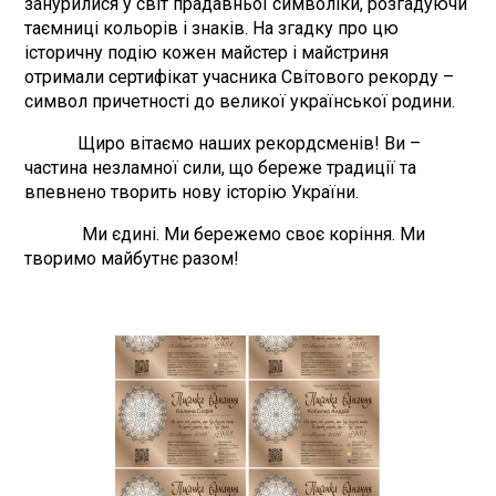
занурилися у світ прадавньої символіки, розгадуючи
таємниці кольорів і знаків. На згадку про цю
історичну подію кожен майстер і майстриня
отримали сертифікат учасника Світового рекорду –
символ причетності до великої української родини.
Щиро вітаємо наших рекордсменів! Ви –
частина незламної сили, що береже традиції та
впевнено творить нову історію України.
Ми єдині. Ми бережемо своє коріння. Ми
творимо майбутнє разом!