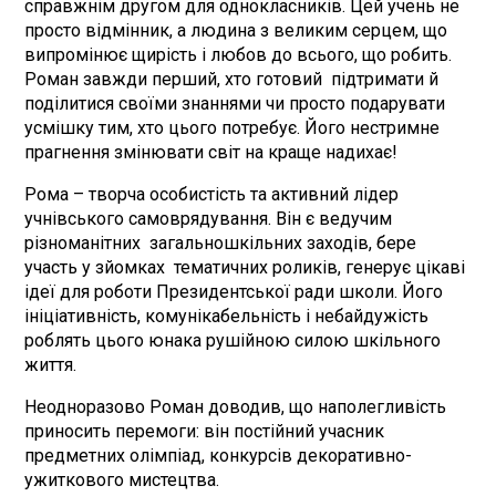
справжнім другом для однокласників. Цей учень не
просто відмінник, а людина з великим серцем, що
випромінює щирість і любов до всього, що робить.
Роман завжди перший, хто готовий підтримати й
поділитися своїми знаннями чи просто подарувати
усмішку тим, хто цього потребує. Його нестримне
прагнення змінювати світ на краще надихає!
Рома – творча особистість та активний лідер
учнівського самоврядування. Він є ведучим
різноманітних загальношкільних заходів, бере
участь у зйомках тематичних роликів, генерує цікаві
ідеї для роботи Президентської ради школи. Його
ініціативність, комунікабельність і небайдужість
роблять цього юнака рушійною силою шкільного
життя.
Неодноразово Роман доводив, що наполегливість
приносить перемоги: він постійний учасник
предметних олімпіад, конкурсів декоративно-
ужиткового мистецтва.