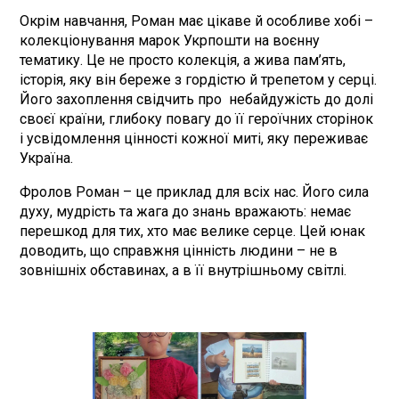
Окрім навчання, Роман має цікаве й особливе хобі –
колекціонування марок Укрпошти на воєнну
тематику. Це не просто колекція, а жива пам’ять,
історія, яку він береже з гордістю й трепетом у серці.
Його захоплення свідчить про небайдужість до долі
своєї країни, глибоку повагу до її героїчних сторінок
і усвідомлення цінності кожної миті, яку переживає
Україна.
Фролов Роман – це приклад для всіх нас. Його сила
духу, мудрість та жага до знань вражають: немає
перешкод для тих, хто має велике серце. Цей юнак
доводить, що справжня цінність людини – не в
зовнішніх обставинах, а в її внутрішньому світлі.