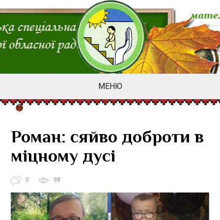
МЕНЮ
Роман: сяйво доброти в
міцному дусі
0
98