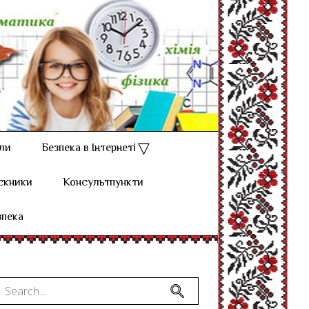
ли
Безпека в Інтернеті
скники
Консультпункти
зпека