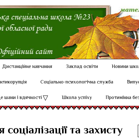
Дистанційне навчання
Заклад освіти
Новини шко
нтикорупція
Соціально-психологічна служба
Випу
е шани і вдячності
Школа успіху
Протимінна бе
 соціалізації та захисту