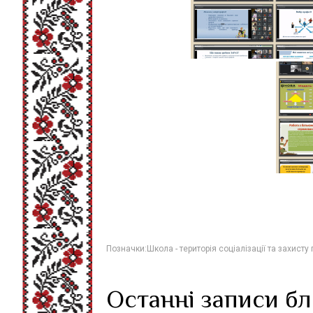
Позначки:
Школа - територія соціалізації та захисту
Останні записи б