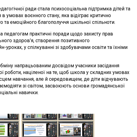
агогічної ради стала психосоціальна підтримка дітей та
я в умовах воєнного стану, яка відіграє критично
о та емоційного благополуччя шкільної спільноти.
ла педагогам практичні поради щодо захисту прав
ьного здоров’я, створення позитивного
-уроках, у спілкуванні зі здобувачами освіти та їхніми
 обміну напрацьованим досвідом учасники засідання
 роботи, націленої на те, щоб школа у складних умовах
сцем навчання, але й середовищем, де діти відчувають
аємодіяти зі світом, засвоюють основи громадянської
ціальні навички.