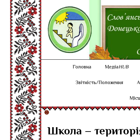
Головна
Медіа
HUB
Звітність/Положення
А
Місц
Школа – територія