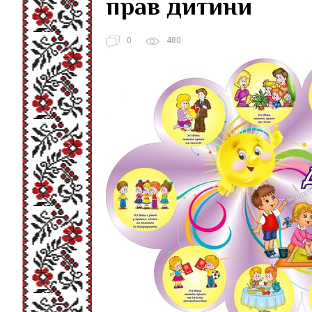
прав дитини
0
480