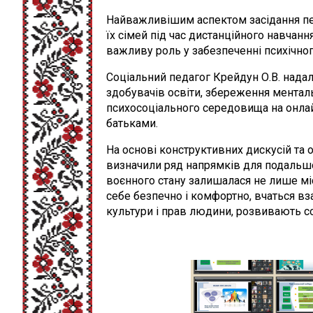
Найважливішим аспектом засідання пед
їх сімей під час дистанційного навчанн
важливу роль у забезпеченні психічног
Соціальний педагог Крейдун О.В. нада
здобувачів освіти, збереження ментал
психосоціального середовища на онлайн
батьками.
На основі конструктивних дискусій та
визначили ряд напрямків для подальшої
воєнного стану залишалася не лише мі
себе безпечно і комфортно, вчаться вз
культури і прав людини, розвивають со