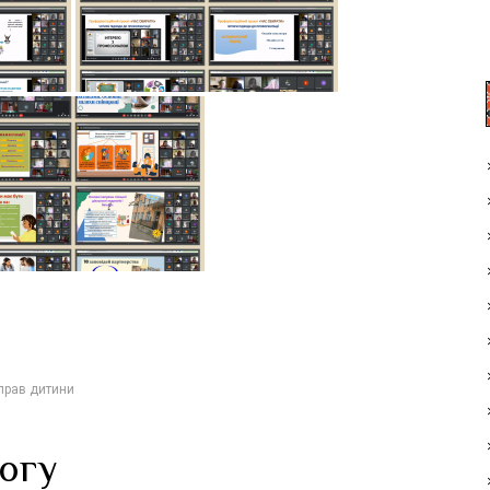
 прав дитини
логу