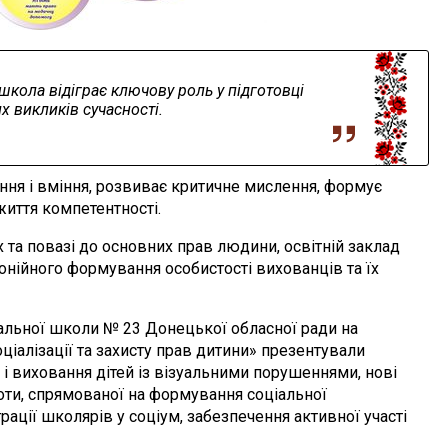
школа відіграє ключову роль у підготовці
 викликів сучасноcтi.
ння і вміння, розвиває критичне мислення, формує
життя компетентності.
та повазі до основних прав людини, освітній заклад
нійного формування особистості вихованців та їх
іальної школи № 23 Донецької обласної ради на
оціалізації та захисту прав дитини» презентували
 і виховання дітей із візуальними порушеннями, нові
оти, спрямованої на формування соціальної
грації школярів у соціум, забезпечення активної участі