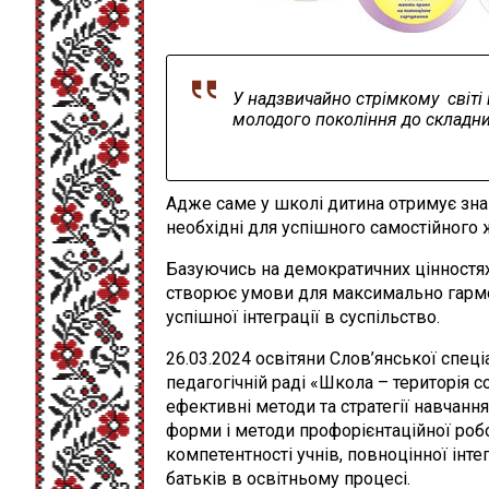
У надзвичайно стрімкому світі 
молодого покоління до складних
Aдже саме у школі дитина отримує зна
необхідні для успішного самостійного 
Базуючись на демократичних цінностях 
створює умови для максимально гармо
успішної інтеграції в суспільство.
26.03.2024 освітяни Слов’янської спец
педагогічній раді «Школа – територія с
ефективні методи та стратегії навчання
форми і методи профорієнтаційної роб
компетентності учнів, повноцінної інте
батьків в освітньому процесі.