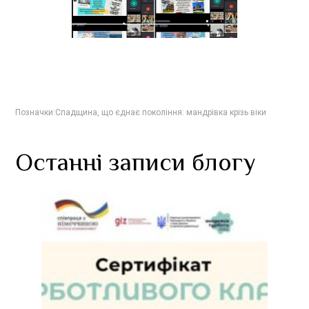
Позначки:
Спадщина
,
що єднає покоління: мандрівка крізь віки
Останні записи блогу