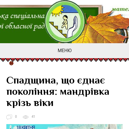
МЕНЮ
Спадщина, що єднає
покоління: мандрівка
крізь віки
0
41