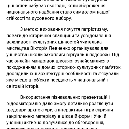
цінностей набуває сьогодні, коли збереження
національного надбання стало символом нашої
стійкості та духовного вибору.
З метою виховання почуття патріотизму,
поваги до історичної спадщини та усвідомлення
важливості культурних цінностей учителька
мистецтва Вікторія Левченко організувала для
учнівства школи захопливі віртуальні подорожі. Під
час онлайн-мандрівок школярі ознайомилися з
походженням відомих історико-культурних пам’яток,
дослідили їхні архітектурні особливості та з’ясували,
яке місце ці об’єкти посідають у національній і
світовій історії.
Використання пізнавальних презентацій і
відеоматеріалів дало змогу детально розглянути
шедеври архітектури, а інтерактивні ігри сприяли
закріпленню матеріалу в цікавій формі. Учні й
учениці активно долучалися до обговорення,
ділилися враженнями та дискутували про