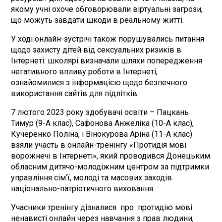
якому учні охоче обговорювали віртуальні загрози,
що можуть завдати шкоди в реальному житті.
У ході онлайн-зустрічі також порушувались питання
щодо захисту дітей від сексуальних ризиків в
Інтернеті: школярі визначали шляхи попередження
негативного впливу роботи в Інтернеті,
ознайомилися з інформацією щодо безпечного
використання сайтів для підлітків.
7 лютого 2023 року здобувачі освіти – Пацкань
Тимур (9-А клас), Сафонова Анжеліка (10-А клас),
Кучеренко Поліна, і Вінокурова Аріна (11-А клас)
взяли участь в онлайн-тренінгу «Протидія мові
ворожнечі в Інтернеті», який проводився Донецьким
обласним дитячо-молодіжним центром за підтримки
управління сім’ї, молоді та масових заходів
національно-патріотичного виховання.
Учасники тренінгу дізналися про протидію мові
ненависті онлайн через навчання з прав людини,