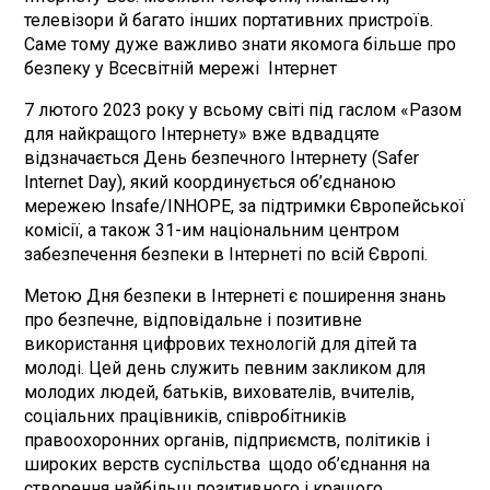
телевізори й багато інших портативних пристроїв.
Саме тому дуже важливо знати якомога більше про
безпеку у Всесвітній мережі Інтернет
7 лютого 2023 року у всьому світі під гаслом «Разом
для найкращого Інтернету» вже вдвадцяте
відзначається День безпечного Інтернету (Safer
Internet Day), який координується об’єднаною
мережею Insafe/INHOPE, за підтримки Європейської
комісії, а також 31-им національним центром
забезпечення безпеки в Інтернеті по всій Європі.
Метою Дня безпеки в Інтернеті є поширення знань
про безпечне, відповідальне і позитивне
використання цифрових технологій для дітей та
молоді. Цей день служить певним закликом для
молодих людей, батьків, вихователів, вчителів,
соціальних працівників, співробітників
правоохоронних органів, підприємств, політиків і
широких верств суспільства щодо об’єднання на
створення найбільш позитивного і кращого