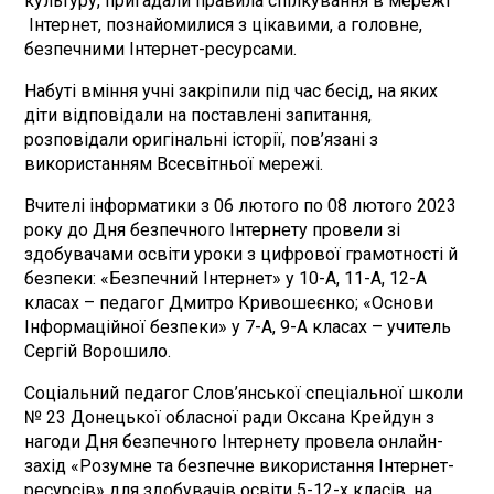
культуру, пригадали правила спілкування в мережі
Інтернет, познайомилися з цікавими, а головне,
безпечними Інтернет-ресурсами.
Набуті вміння учні закріпили під час бесід, на яких
діти відповідали на поставлені запитання,
розповідали оригінальні історії, пов’язані з
використанням Всесвітньої мережі.
Вчителі інформатики з 06 лютого по 08 лютого 2023
року до Дня безпечного Інтернету провели зі
здобувачами освіти уроки з цифрової грамотності й
безпеки: «Безпечний Інтернет» у 10-А, 11-А, 12-А
класах – педагог Дмитро Кривошеєнко; «Основи
Інформаційної безпеки» у 7-А, 9-А класах – учитель
Сергій Ворошило.
Соціальний педагог Слов’янської спеціальної школи
№ 23 Донецької обласної ради Оксана Крейдун з
нагоди Дня безпечного Інтернету провела онлайн-
захід «Розумне та безпечне використання Інтернет-
ресурсів» для здобувачів освіти 5-12-х класів, на