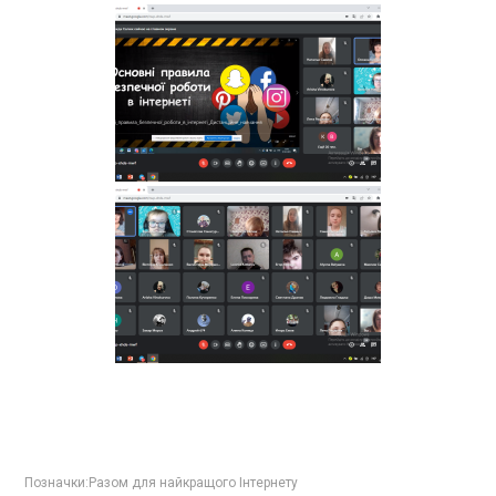
Позначки:
Разом для найкращого Інтернету