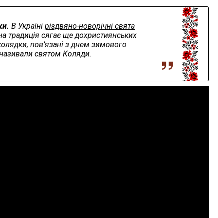
ки.
В Україні
різдвяно-новорічні свята
енна традиція сягає ще дохристиянських
 колядки, пов’язані з днем зимового
 називали святом Коляди.