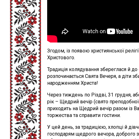
Згодом, із появою християнської реліг
Христового.
Традиція колядування збереглася й до с
розпочинається Свята Вечеря, а діти зб
народженням Христа!
Через тиждень по Різдві, 31 грудня, аб
рік – Щедрий вечір (свято преподобно
приходить на Щедрий вечір разом із В
торжества та справити гостини.
У цей день, за традицією, хлопці й ді
господарям щедрого вечора, доброго з