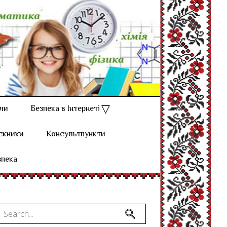
ли
Безпека в Інтернеті
скники
Консультпункти
зпека