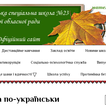
Дистанційне навчання
Заклад освіти
Новини шко
нтикорупція
Соціально-психологічна служба
Випу
е шани і вдячності
Школа успіху
Протимінна бе
а по-українськи