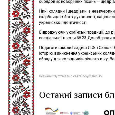
обрядових новорічних пісень — щедріво
Нині колядки і щедрівки є невичерпним
скарбницею його духовності, націонал
української ідентичності.
Відроджуючи українські традиції, до р
спеціальної школи № 23 Доноблради п
Педагоги школи Гладиш Л.Ф. і Салюк Н
історію виникнення українських колядо
обряду для колядників різного віку. В
Позначки:
Зустрічаємо свята по-українськи
Останні записи б