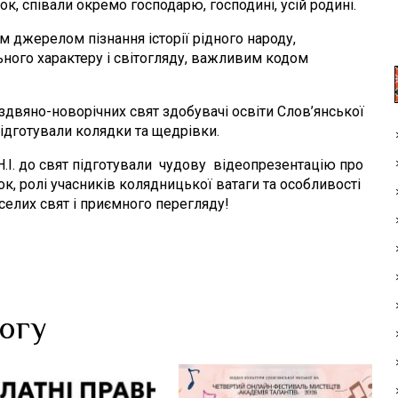
к, співали окремо господарю, господині, усій родині.
 джерелом пізнання історії рідного народу,
ьного характеру і світогляду, важливим кодом
іздвяно-новорічних свят здобувачі освіти Слов’янської
ідготували колядки та щедрівки.
.І. до свят підготували чудову відеопрезентацію про
к, ролі учасників колядницької ватаги та особливості
еселих свят і приємного перегляду!
логу