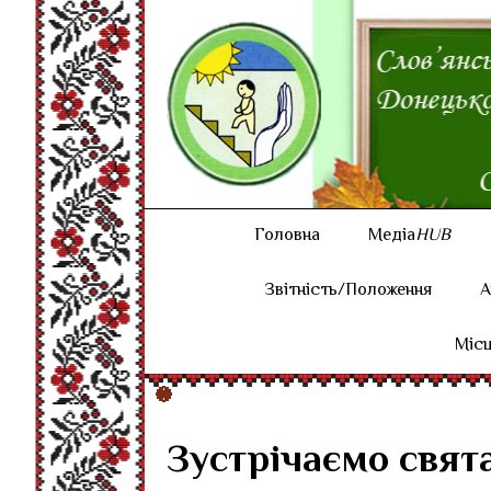
Головна
Медіа
HUB
Звітність/Положення
А
Місц
Зустрічаємо свят