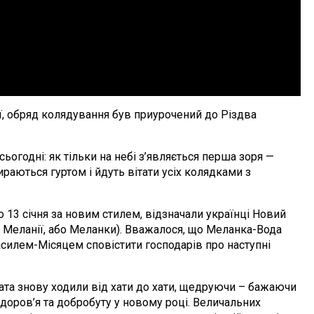
ії, обряд колядування був приурочений до Різдва
ьогодні: як тільки на небі з’являється перша зоря —
ираються гуртом і йдуть вітати усіх колядками з
о 13 січня за новим стилем, відзначали українці Новий
ї Меланії, або Меланки). Вважалося, що Меланка-Вода
асилем-Місяцем сповістити господарів про наступні
вчата знову ходили від хати до хати, щедруючи – бажаючи
доров’я та добробуту у новому році. Величальних