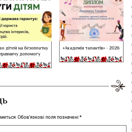
во дітей на безоплатну
«Академія талантів» - 2026
правничу допомогу
дь
меться.
Обов’язкові поля позначені
*