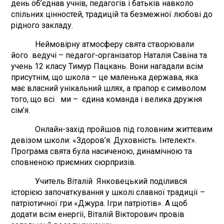
день об’єднав учнів, педагогів і батьків навколо
спільних цінностей, традицій та безмежної любові до
рідного закладу.
Неймовірну атмосферу свята створювали
його ведучі – педагог-організатор Наталія Савіна та
учень 12 класу Тимур Пацкань. Вони нагадали всім
присутнім, що школа – це маленька держава, яка
має власний унікальний шлях, а прапор є символом
того, що всі ми – єдина команда і велика дружня
сім’я.
Онлайн-захід пройшов під головним життєвим
девізом школи: «Здоров’я. Духовність. Інтелект».
Програма свята була насиченою, динамічною та
сповненою приємних сюрпризів.
Учитель Віталій Янковецький поділився
історією започаткування у школі славної традиції –
патріотичної гри «Джура. Ігри патріотів». А щоб
додати всім енергії, Віталій Вікторович провів