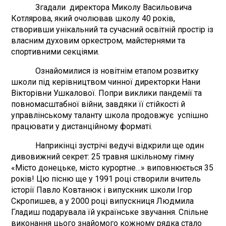
Згадали директора Миколу Васильовича
Котлярова, який очолював школу 40 років,
створивши унікальний та сучасний освітній простір із
власним духовим оркестром, майстернями та
спортивними секціями.
Ознайомилися із новітнім етапом розвитку
школи під керівництвом чинної директорки Нани
Вікторівни Ушкалової. Попри виклики пандемії та
повномасштабної війни, завдяки її стійкості й
управлінському таланту школа продовжує успішно
працювати у дистанційному форматі.
Наприкінці зустрічі ведучі відкрили ще один
дивовижний секрет: 25 травня шкільному гімну
«Місто донецьке, місто курортне…» виповнюється 35
років! Цю пісню ще у 1991 році створили вчитель
історії Павло Ковтанюк і випускник школи Ігор
Скропишев, а у 2000 році випускниця Людмила
Гладиш подарувала їй українське звучання. Спільне
виконання цього знайомого кожному рядка стало