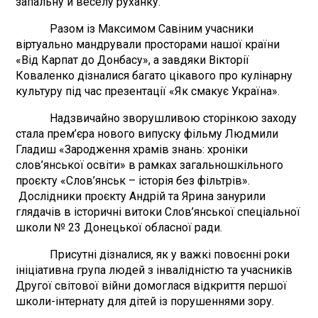
запальну й веселу руханку.
Разом із Максимом Савіним учасники
віртуально мандрували просторами нашої країни
«Від Карпат до Донбасу», а завдяки Вікторії
Коваленко дізналися багато цікавого про кулінарну
культуру під час презентації «Як смакує Україна».
Надзвичайно зворушливою сторінкою заходу
стала прем’єра нового випуску фільму Людмили
Гладиш «Зародження храмів знань: хроніки
слов’янської освіти» в рамках загальношкільного
проєкту «Слов’янськ – історія без фільтрів».
Дослідники проєкту Андрій та Ярина занурили
глядачів в історичні витоки Слов’янської спеціальної
школи № 23 Донецької обласної ради.
Присутні дізналися, як у важкі повоєнні роки
ініціативна група людей з інвалідністю та учасників
Другої світової війни домоглася відкриття першої
школи-інтернату для дітей із порушеннями зору.