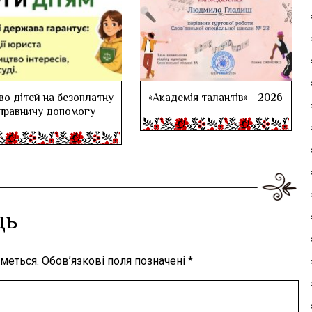
во дітей на безоплатну
«Академія талантів» - 2026
правничу допомогу
дь
меться.
Обов’язкові поля позначені
*