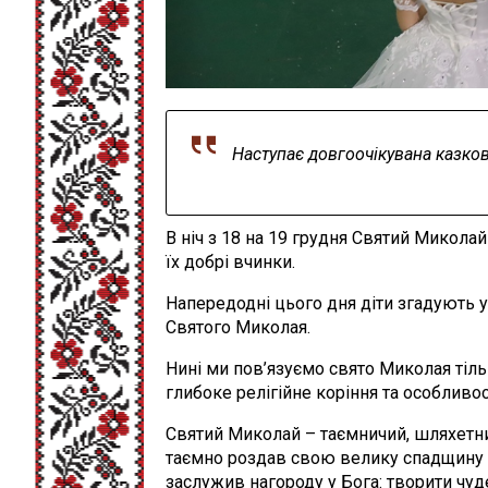
Наступає довгоочікувана казков
В ніч з 18 на 19 грудня Святий Микола
їх добрі вчинки.
Напередодні цього дня діти згадують ус
Святого Миколая.
Нині ми пов’язуємо свято Миколая тіль
глибоке релігійне коріння та особливо
Святий Миколай – таємничий, шляхетни
таємно роздав свою велику спадщину 
заслужив нагороду у Бога: творити чу