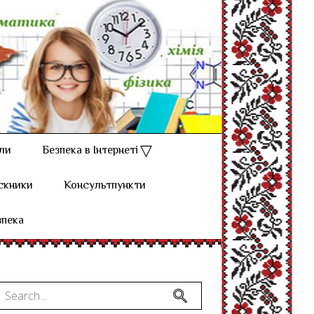
ли
Безпека в Інтернеті
скники
Консультпункти
зпека