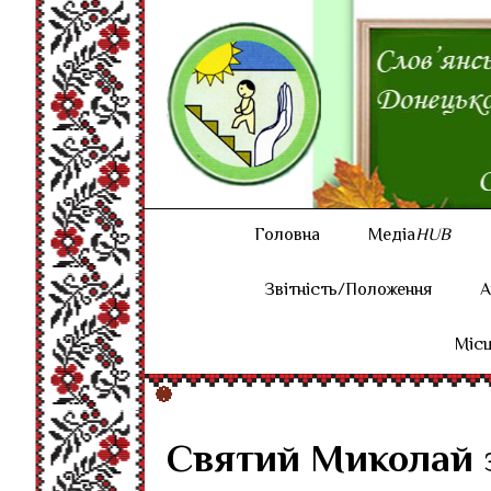
Головна
Медіа
HUB
Звітність/Положення
А
Місц
Святий Миколай з