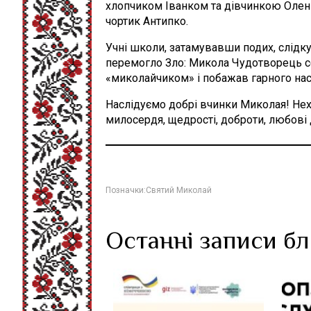
хлопчиком Іванком та дівчинкою Олен
чортик Антипко.
Учні школи, затамувавши подих, слідку
перемогло Зло: Микола Чудотворець с
«миколайчиком» і побажав гарного наст
Наслідуємо добрі вчинки Миколая! Нех
милосердя, щедрості, доброти, любові 
Позначки:
Святий Миколай
Останні записи б