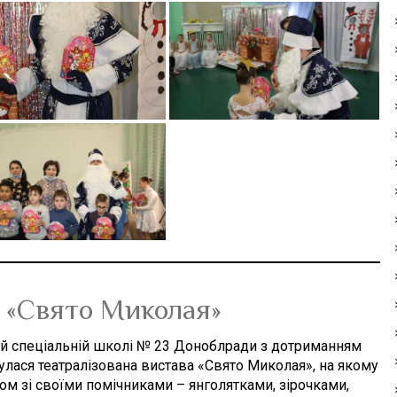
 «Свято Миколая»
кій спеціальній школі № 23 Доноблради з дотриманням
улася театралізована вистава «Свято Миколая», на якому
м зі своїми помічниками – янголятками, зірочками,