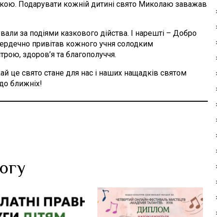
кою. Подарувати кожній дитині свято Миколаю заважав
вали за подіями казкового дійства. І нарешті – Добро
ердечно привітав кожного учня солодким
рою, здоров’я та благополуччя.
ай це свято стане для нас і наших нащадків святом
до ближніх!
логу