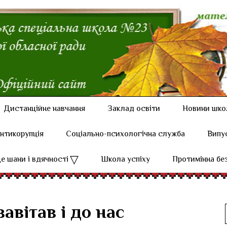
Дистанційне навчання
Заклад освіти
Новини шко
нтикорупція
Соціально-психологічна служба
Випу
е шани і вдячності
Школа успіху
Протимінна бе
авітав і до нас