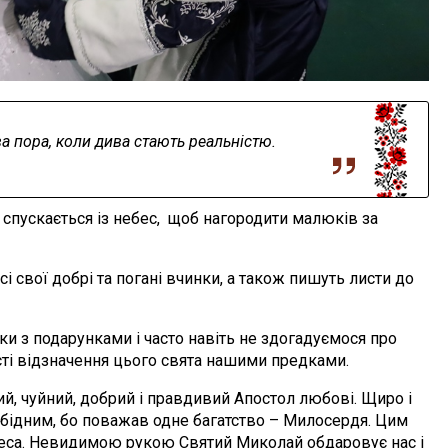
а пора, коли дива стають реальністю.
й спускається із небес, щоб нагородити малюків за
і свої добрі та погані вчинки, а також пишуть листи до
ки з подарунками і часто навіть не здогадуємося про
сті відзначення цього свята нашими предками.
й, чуйний, добрий і правдивий Апостол любові. Щиро і
бідним, бо поважав одне багатство – Милосердя. Цим
деса. Невидимою рукою Святий Миколай обдаровує нас і