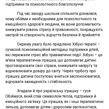
підтримки та психологічного благополуччя.
Під час заходу шкільна спільнота дізналася,
чому обійми є необхідними для психологічного та
емоційного здоров’я людини, як вони допомагають
знижувати рівень стресу й тривожності, покращують
настрій та створюють відчуття безпеки й прийняття.
Окрему увагу було приділено Хібукі-терапії –
сучасній психоемоційній методиці підтримки дітей,
які пережили стрес або травматичні події. Хібукі – це
м’яка терапевтична іграшка, що допомагає дитині
проговорювати свої страхи, знижувати напругу та
відновлювати довіру до світу. Через турботу про
іграшку дитина поступово вчиться заспокоюватися,
відчувати захищеність і стабільність.
Згадали й про українську іграшку – гуся
Обіймуся, який став символом тепла, підтримки й
емоційного зв’язку. Ця іграшка, як і інші терапевтичні
ляльки, допомагає дітям і дорослим заспокоїтися,