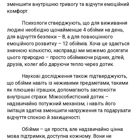
зменшити внутрішню тривогу та відчути емоційний
комфорт.
Психологи стверджують, що для виживання
людині необхідно щонайменше 4 обійми на день,
для відчуття безпеки – 8, а для повноцінного
емоційного розвитку – 12 обіймів. Хоча це здається
значною кількістю, насправді ми можемо досягати
цього природно – просто обіймаючи рідних, дітей,
друзів, колег або даруючи тепло через дотик.
Наукові дослідження також підтверджують,
що обійми навіть із неживими предметами, такими
як плюшеві іграшки, допомагають заспокоїти
внутрішні страхи. Міжособистісний дотик –
надзвичайно потужний механізм, і навіть його
імітація здатна зменшити напруження та подарувати
відчуття спокою й захищеності.
Обійми – це проста, але надзвичайно цінна
мова підтримки, доступна кожному. Вони не