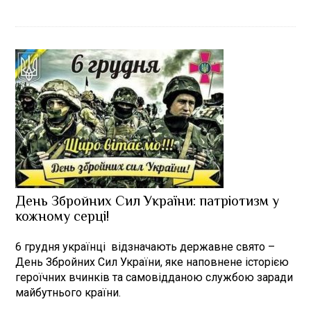
День Збройних Cил України: патріотизм у
кожному серці!
6 грудня українці відзначають державне свято –
День Збройних Сил України, яке наповнене історією
героїчних вчинків та самовідданою службою заради
майбутнього країни.