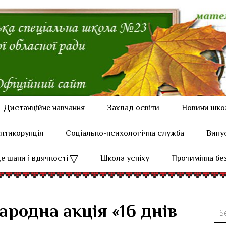
Дистанційне навчання
Заклад освіти
Новини шко
нтикорупція
Соціально-психологічна служба
Випу
е шани і вдячності
Школа успіху
Протимінна бе
родна акція «16 днів