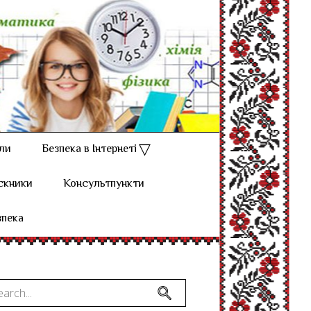
ли
Безпека в Інтернеті
скники
Консультпункти
зпека