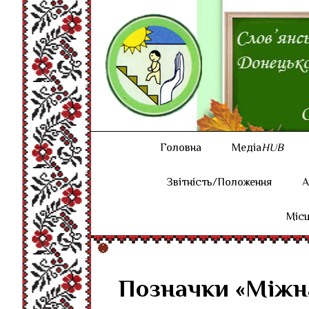
Головна
Медіа
HUB
Звітність/Положення
А
Місц
Позначки «Міжна