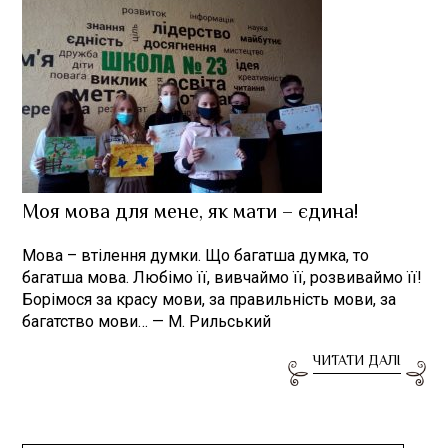
Моя мова для мене, як мати – єдина!
Мова – втiлення думки. Що багатша думка, то
багатша мова. Любiмо ïï, вивчаймо ïï, розвиваймо ïï!
Борiмося за красу мови, за правильнiсть мови, за
багатство мови… — М. Рильський
ЧИТАТИ ДАЛІ