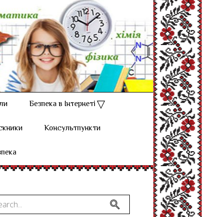
ли
Безпека в Інтернеті
скники
Консультпункти
зпека