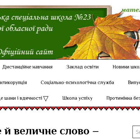
Дистанційне навчання
Заклад освіти
Новини шко
нтикорупція
Соціально-психологічна служба
Випу
е шани і вдячності
Школа успіху
Протимінна бе
 й величне слово –