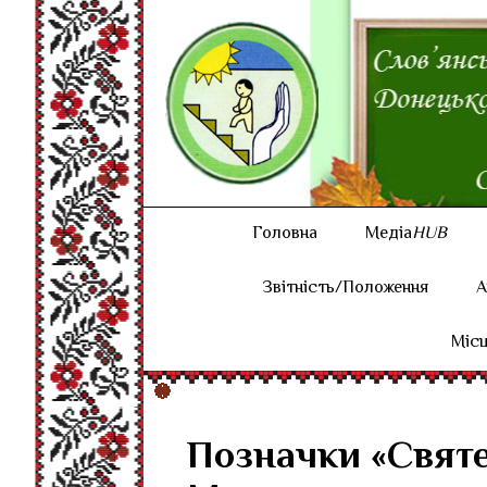
Головна
Медіа
HUB
Звітність/Положення
А
Місц
Позначки «Святе