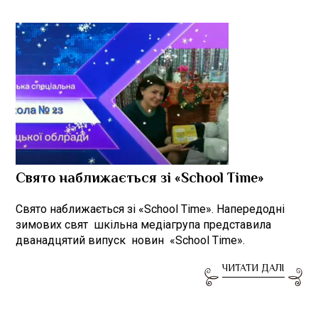
Свято наближається зі «School Тime»
Свято наближається зі «School Тime». Напередодні
зимових свят шкільна медіагрупа представила
дванадцятий випуск новин «School Тime».
ЧИТАТИ ДАЛІ