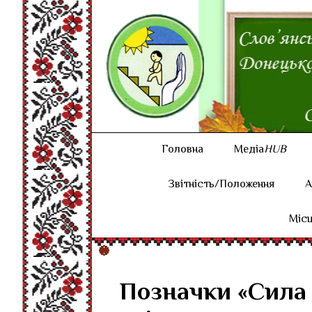
Головна
Медіа
HUB
Звітність/Положення
А
Місц
Позначки «Сила 