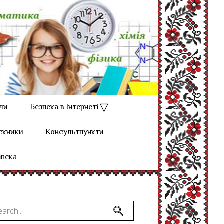
ли
Безпека в Інтернеті
скники
Консультпункти
зпека