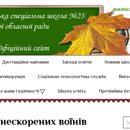
Дистанційне навчання
Заклад освіти
Новини шко
нтикорупція
Соціально-психологічна служба
Випу
е шани і вдячності
Школа успіху
Протимінна бе
нескорених воїнів