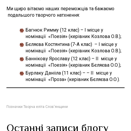
Ми щиро вітаємо наших переможців та бажаємо
подальшого творчого натхнення:
Багнюк Римму (12 клас) – І місце у
номінації «Поезія» (керівник Козлова О.В.);
Бєляєва Костянтина (7-А клас) – І місце у
номінації «Поезія» (керівник Козлова О.В.);
Баннікову Ярославу (12 клас) – ІІ місце у
номінації «Поезія» (керівник Бєляєва О.О.);
Бурлаку Данііла (11 клас) – – ІІ місце у
номінації «Проза» (керівник Бєляєва О.О.).
Позначки:
Творча еліта Слов'янщини
Останні записи блогу