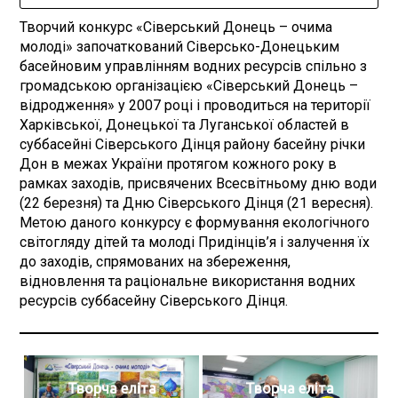
Творчий конкурс «Сіверський Донець – очима
молоді» започаткований Сіверсько-Донецьким
басейновим управлінням водних ресурсів спільно з
громадською організацією «Сіверський Донець –
відродження» у 2007 році і проводиться на території
Харківської, Донецької та Луганської областей в
суббасейні Сіверського Дінця району басейну річки
Дон в межах України протягом кожного року в
рамках заходів, присвячених Всесвітньому дню води
(22 березня) та Дню Сіверського Дінця (21 вересня).
Метою даного конкурсу є формування екологічного
світогляду дітей та молоді Придінців’я і залучення їх
до заходів, спрямованих на збереження,
відновлення та раціональне використання водних
ресурсів суббасейну Сіверського Дінця.
Творча еліта
Творча еліта