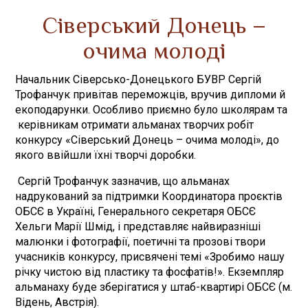
Сіверський Донець –
очима молоді
Начальник Сіверсько-Донецького БУВР Сергій
Трофанчук привітав переможців, вручив дипломи й
екоподарунки. Особливо приємно було школярам та
керівникам отримати альманах творчих робіт
конкурсу «Сіверський Донець – очима молоді», до
якого ввійшли їхні творчі доробки.
Сергій Трофанчук зазначив, що альманах
надрукований за підтримки Координатора проєктів
ОБСЄ в Україні, Генерального секретаря ОБСЄ
Хельги Марії Шмід, і представляє найвиразніші
малюнки і фотографії, поетичні та прозові твори
учасників конкурсу, присвячені темі «Зробимо нашу
річку чистою від пластику та фосфатів!». Екземпляр
альманаху буде зберігатися у штаб-квартирі ОБСЄ (м.
Відень, Австрія).