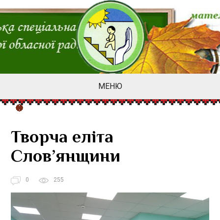
МЕНЮ
Творча еліта
Слов’янщини
0
255