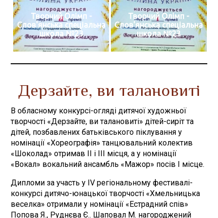
Творчий Олімп -
Творчий Олімп -
Слов'янська спеціальна
Слов'янська спеціальна
школа №23
школа №23
Дерзайте, ви талановиті
В обласному конкурсі-огляді дитячої художньої
творчості «Дерзайте, ви талановиті» дітей-сиріт та
дітей, позбавлених батьківського піклування у
номінації «Хореографія» танцювальний колектив
«Шоколад» отримав ІІ і ІІІ місця, а у номінації
«Вокал» вокальний ансамбль «Мажор» посів І місце.
Дипломи за участь у ІV регіональному фестивалі-
конкурсі дитячо-юнацької творчості «Хмельницька
веселка» отримали у номінації «Естрадний спів»
Попова Я., Руднєва Є.. Шаповал М. нагороджений