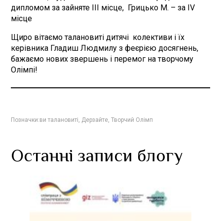
дипломом за зайняте ІІІ місце, Грицько М. – за ІV
місце
Щиро вітаємо талановиті дитячі колективи і їх
керівника Гладиш Людмилу з феєрією досягнень,
бажаємо нових звершень і перемог на творчому
Олімпі!
Позначки:
ви талановиті
,
Дерзайте
,
Творчий Олімп
Останні записи блогу