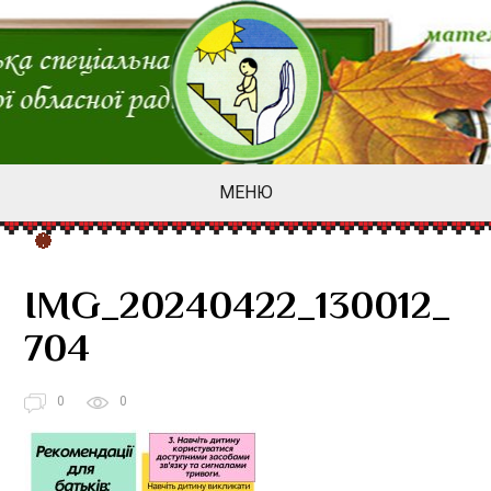
МЕНЮ
IMG_20240422_130012_
704
0
0