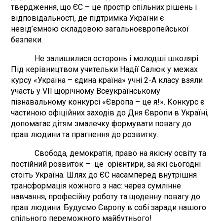
твердження, що ЄС – це простір спільних рішень і
відповідальності, де підтримка України є
невід’ємною складовою загальноєвропейської
безпеки.
Не залишилися осторонь і молодші школярі.
Під керівництвом учительки Надії Салюк у межах
курсу «Україна – єдина країна» учні 2-А класу взяли
участь у VII щорічному Всеукраїнському
пізнавальному конкурсі «Європа – це я!». Конкурс є
частиною офіційних заходів до Дня Європи в Україні,
допомагає дітям змалечку формувати повагу до
прав людини та прагнення до розвитку.
Свобода, демократія, право на якісну освіту та
постійний розвиток – це орієнтири, за які сьогодні
стоїть Україна. Шлях до ЄС насамперед внутрішня
трансформація кожного з нас: через сумлінне
навчання, професійну роботу та щоденну повагу до
прав людини. Будуємо Європу в собі заради нашого
спільного переможного майбутнього!