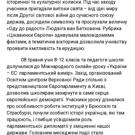
історичної та культурної колиски. Під час заходу
учасники пригадали витоки свята – від ідеї миру
після Другої світової війни до сучасного союзу
держав, дослідили символіку та прослухали величну
«Оду до радості» Людвіга ван Бетховена. Рубрика
«Цікавинки Європи» здивувала маловідомими
фактами, а тематична вікторина дозволила учнівству
проявити кмітливість та ерудицію.
08 травня учні 8-12 класів та педагоги школи
долучилися до Міжнародного онлайн-уроку «Україна
– ЄС: парламентський вимір». Захід, організований
Освітнім центром Верховної Ради спільно з
представництвом Європарламенту в Києві,
дозволив школярам зазирнути в саме серце
європейської демократії. Учасники уроку дізналися
про особливості роботи інституцій у Брюсселі та
Страсбурзі, почули особисті історії українців, які там
працюють, і глибше усвідомили роль
парламентської дипломатії у зміцненні нашої
держави. Головним меседжем події стало