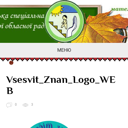
МЕНЮ
Vsesvit_Znan_Logo_WE
B
0
3