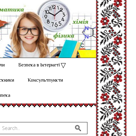
ли
Безпека в Інтернеті
скники
Консультпункти
зпека