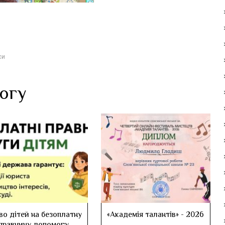
си
логу
во дітей на безоплатну
«Академія талантів» - 2026