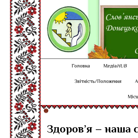
Головна
Медіа
HUB
Звітність/Положення
А
Місц
Здоров’я – наша 