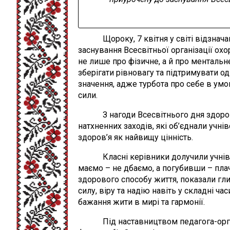
Щороку, 7 квітня у світі відзначают
заснування Всесвітньої організації ох
не лише про фізичне, а й про ментальн
зберігати рівновагу та підтримувати о
значення, адже турбота про себе в умо
сили.
З нагоди Всесвітнього дня здоров’я 
натхненних заходів, які об’єднали учнів
здоров’я як найвищу цінність.
Класні керівники долучили учнів і 
маємо – не дбаємо, а погубивши – плач
здорового способу життя, показали гл
силу, віру та надію навіть у складні ч
бажання жити в мирі та гармонії.
Під наставництвом педагога-організа