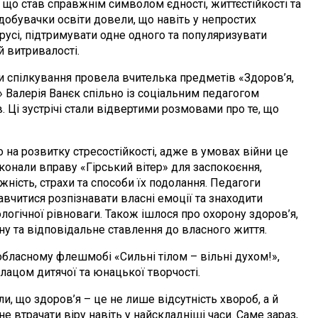
що став справжнім символом єдності, життєстійкості та
здобувачки освіти довели, що навіть у непростих
русі, підтримувати одне одного та популяризувати
й витривалості.
ілкування провела вчителька предметів «Здоров’я,
» Валерія Ванєк спільно із соціальним педагогом
. Ці зустрічі стали відвертими розмовами про те, що
розвитку стресостійкості, адже в умовах війни це
конали вправу «Гірський вітер» для заспокоєння,
жність, страхи та способи їх подолання. Педагоги
авчитися розпізнавати власні емоції та знаходити
логічної рівноваги. Також ішлося про охорону здоров’я,
єну та відповідальне ставлення до власного життя.
асному флешмобі «Сильні тілом – вільні духом!»,
ацом дитячої та юнацької творчості.
о здоров’я – це не лише відсутність хвороб, а й
не втрачати віру навіть у найскладніші часи. Саме зараз,