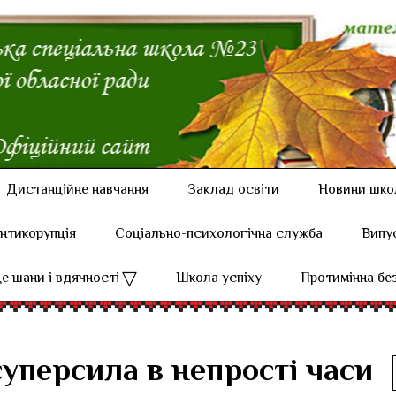
Дистанційне навчання
Заклад освіти
Новини шко
нтикорупція
Соціально-психологічна служба
Випу
е шани і вдячності
Школа успіху
Протимінна бе
суперсила в непрості часи