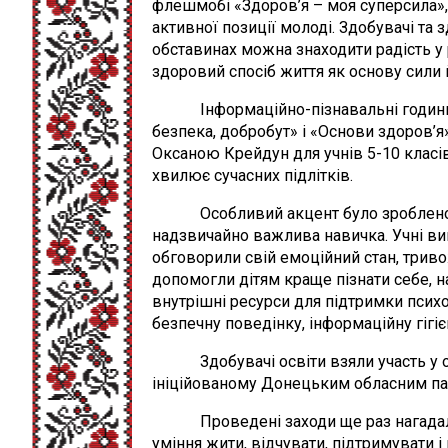
флешмобі «Здоров’я – моя суперсила», 
активної позиції молоді. Здобувачі та 
обставинах можна знаходити радість у 
здоровий спосіб життя як основу сили 
Інформаційно-пізнавальні години сп
безпека, добробут» і «Основи здоров’я
Оксаною Крейдун для учнів 5-10 класів
хвилює сучасних підлітків.
Особливий акцент було зроблено на 
надзвичайно важлива навичка. Учні ви
обговорили свій емоційний стан, триво
допомогли дітям краще пізнати себе, н
внутрішні ресурси для підтримки психо
безпечну поведінку, інформаційну гігі
Здобувачі освіти взяли участь у обл
ініційованому Донецьким обласним пал
Проведені заходи ще раз нагадали, щ
уміння жити, відчувати, підтримувати і 