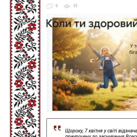
0
32
Щороку, 7 квітня у світі відзнач
приурочену до заснування Всесв