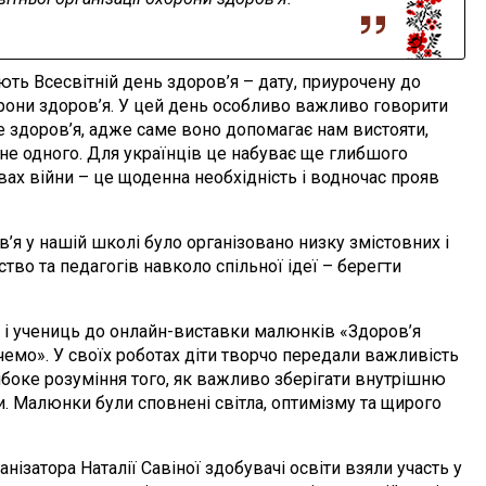
ь Всесвітній день здоров’я – дату, приурочену до
орони здоров’я. У цей день особливо важливо говорити
е здоров’я, адже саме воно допомагає нам вистояти,
дне одного. Для українців це набуває ще глибшого
вах війни – це щоденна необхідність і водночас прояв
у нашій школі було організовано низку змістовних і
ство та педагогів навколо спільної ідеї – берегти
учениць до онлайн-виставки малюнків «Здоров’я
емо». У своїх роботах діти творчо передали важливість
ибоке розуміння того, як важливо зберігати внутрішню
аси. Малюнки були сповнені світла, оптимізму та щирого
тора Наталії Савіної здобувачі освіти взяли участь у