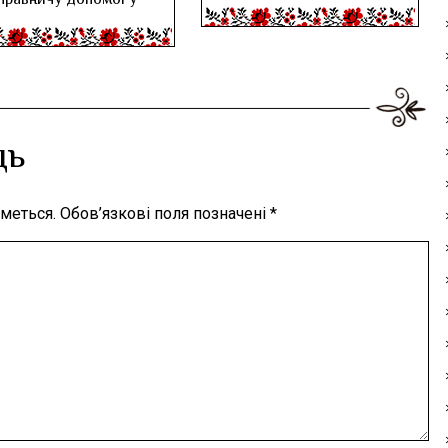
правничу допомогу
дь
меться.
Обов’язкові поля позначені
*