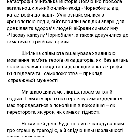
катастрофи вчителька Вікторія Левченко провела
загальношкільний онлайн-захід «Чорнобиль: від
катастрофи до надії». Учні ознайомилися з
хронологією подій, обговорили наслідки аварії для
довкілля та здоров’я людей, зібрали символічну
«Часову капсулу Чорнобиля», а також долучилися до
тематичної гри й вікторини.
Шкільна спільнота вшанувала хвилиною
мовчання пам’ять героїв-ліквідаторів, які без вагань
стали на захист людства від наслідків катастрофи.
Їхня відвага та самопожертва – приклад
справжньої мужності.
Ми щиро дякуємо ліквідаторам за їхній
подвиг. Пам’ять про їхню героїчну самовідданість
має передаватися з покоління в покоління – як
пересторога, як урок, як символ гідності.
Нехай цей день буде не лише нагадуванням
про страшну трагедію, а й свідченням незламності