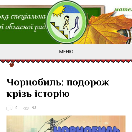
МЕНЮ
Чорнобиль: подорож
крізь історію
0
93