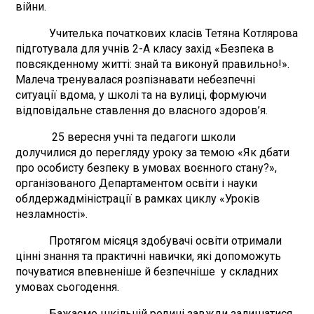
війни.
Учителька початкових класів Тетяна Котлярова
підготувала для учнів 2-А класу захід «Безпека в
повсякденному житті: знай та виконуй правильно!».
Малеча тренувалася розпізнавати небезпечні
ситуації вдома, у школі та на вулиці, формуючи
відповідальне ставлення до власного здоров’я.
25 вересня учні та педагоги школи
долучилися до перегляду уроку за темою «Як дбати
про особисту безпеку в умовах воєнного стану?»,
організованого Департаментом освіти і науки
облдержадміністрації в рамках циклу «Уроків
незламності».
Протягом місяця здобувачі освіти отримали
цінні знання та практичні навички, які допоможуть
почуватися впевненіше й безпечніше у складних
умовах сьогодення.
Бажаємо шкільній родині завжди залишатися