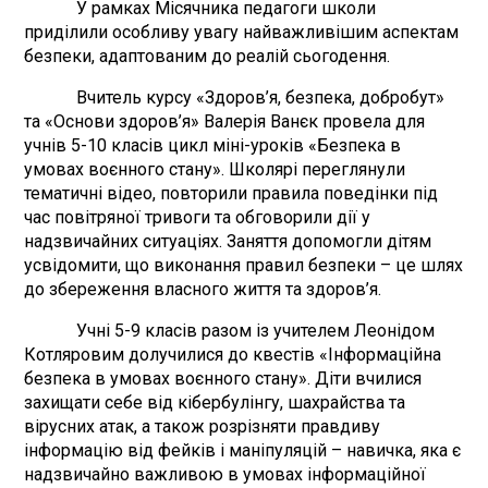
У рамках Місячника педагоги школи
приділили особливу увагу найважливішим аспектам
безпеки, адаптованим до реалій сьогодення.
Вчитель курсу «Здоров’я, безпека, добробут»
та «Основи здоров’я» Валерія Ванєк провела для
учнів 5-10 класів цикл міні-уроків «Безпека в
умовах воєнного стану». Школярі переглянули
тематичні відео, повторили правила поведінки під
час повітряної тривоги та обговорили дії у
надзвичайних ситуаціях. Заняття допомогли дітям
усвідомити, що виконання правил безпеки – це шлях
до збереження власного життя та здоров’я.
Учні 5-9 класів разом із учителем Леонідом
Котляровим долучилися до квестів «Інформаційна
безпека в умовах воєнного стану». Діти вчилися
захищати себе від кібербулінгу, шахрайства та
вірусних атак, а також розрізняти правдиву
інформацію від фейків і маніпуляцій – навичка, яка є
надзвичайно важливою в умовах інформаційної