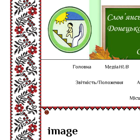
Головна
Медіа
HUB
Звітність/Положення
А
Місц
image