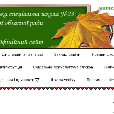
Дистанційне навчання
Заклад освіти
Новини шко
нтикорупція
Соціально-психологічна служба
Випу
е шани і вдячності
Школа успіху
Протимінна бе