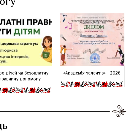
логу
во дітей на безоплатну
«Академія талантів» - 2026
правничу допомогу
дь