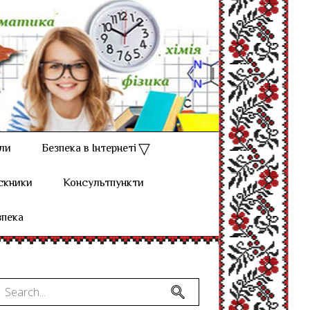
ли
Безпека в Інтернеті
скники
Консультпункти
зпека