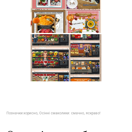
Позначки:
корисно
,
Осінні смаколики: смачно
,
яскраво!