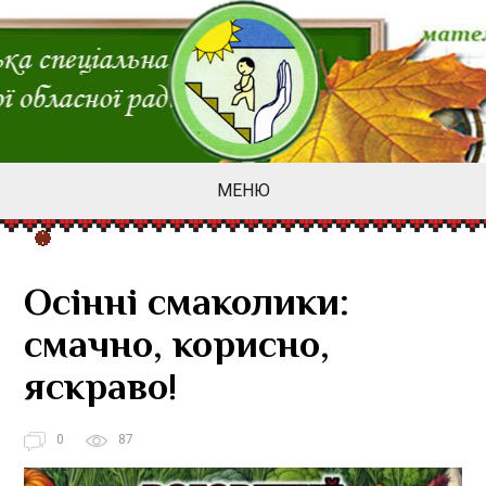
МЕНЮ
Осінні смаколики:
смачно, корисно,
яскраво!
0
87