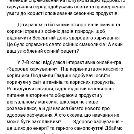
Челендж спрямований на популяризацію здорового
харчування серед здобувачів освіти та привернення
уваги до користі споживання сезонних продуктів.
Діти разом із батьками створювали смачні та
корисні страви з осінніх дарів природи, щоб
відзначити Всесвітній день здорового харчування.
Це було справжнє свято осінніх смаколиків! А який
ваш улюблений осінній рецепт?
У 7-В класі відбулася інтерактивна онлайн-гра
«Здорове харчування». Під керівництвом класного
керівника Людмили Гладиш здобувачі освіти
поринули у світ вітамінів та корисних продуктів.
Розгадуючи загадки, відповідаючи на каверзні
питання вікторини та обираючи продукти у
віртуальному магазині, школярі не лише
розважилися, а й дізналися багато нового про
здорове харчування. А хто сказав, що навчання не
може бути захопливим? Здорове харчування –
це шлях до енергії та гарного самопочуття! Дбаймо