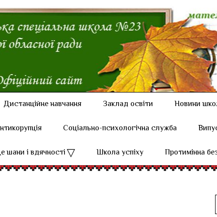
Дистанційне навчання
Заклад освіти
Новини шко
нтикорупція
Соціально-психологічна служба
Випу
е шани і вдячності
Школа успіху
Протимінна бе