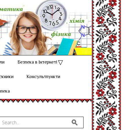
ли
Безпека в Інтернеті
скники
Консультпункти
зпека