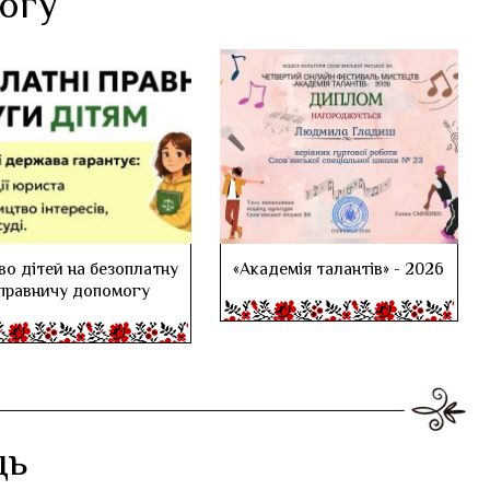
логу
во дітей на безоплатну
«Академія талантів» - 2026
правничу допомогу
дь