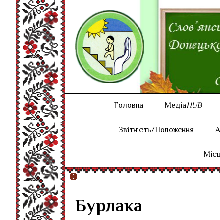
Головна
Медіа
HUB
Звітність/Положення
А
Місц
Бурлака