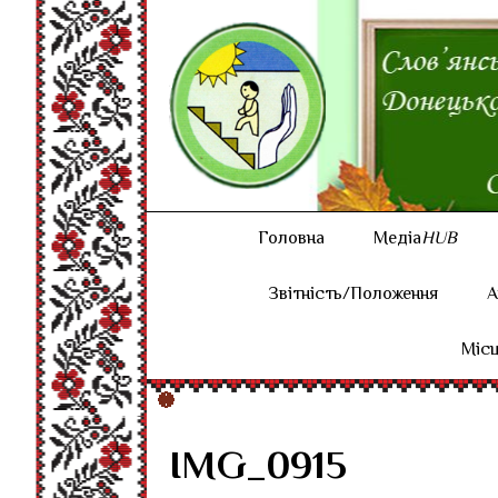
Головна
Медіа
HUB
Звітність/Положення
А
Місц
IMG_0915