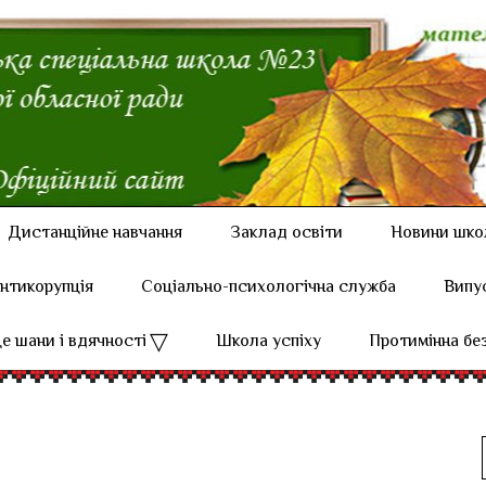
Дистанційне навчання
Заклад освіти
Новини шко
нтикорупція
Соціально-психологічна служба
Випу
е шани і вдячності
Школа успіху
Протимінна бе