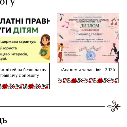
логу
во дітей на безоплатну
«Академія талантів» - 2026
правничу допомогу
дь