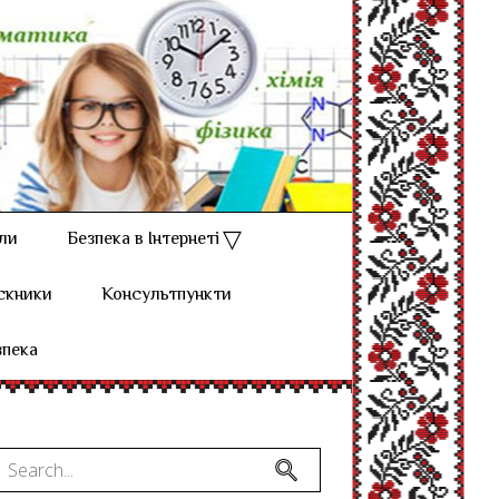
ли
Безпека в Інтернеті
скники
Консультпункти
зпека