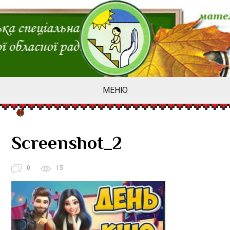
МЕНЮ
Screenshot_2
0
15