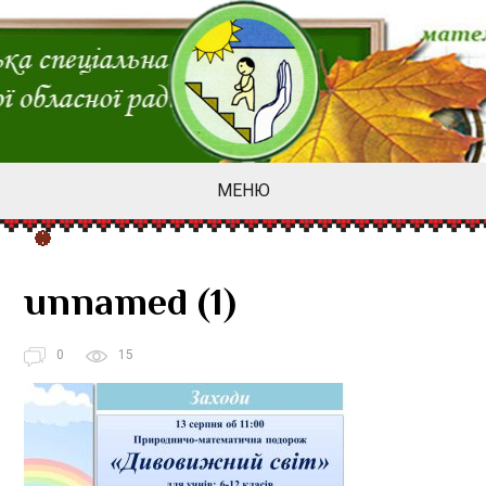
МЕНЮ
unnamed (1)
0
15