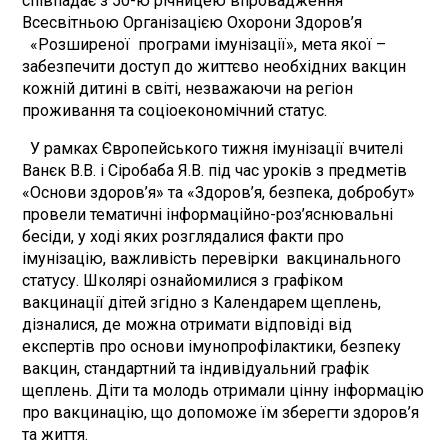
співпадає з 50-ю річницею впровадження
Всесвітньою Організацією Охорони Здоров’я
«Розширеної програми імунізації», мета якої –
забезпечити доступ до життєво необхідних вакцин
кожній дитині в світі, незважаючи на регіон
проживання та соціоекономічний статус.
У рамках Європейського тижня імунізації вчителі
Ванєк В.В. і Сіробаба Я.В. під час уроків з предметів
«Основи здоров’я» та «Здоров’я, безпека, добробут»
провели тематичні інформаційно-роз’яснювальні
бесіди, у ході яких розглядалися факти про
імунізацію, важливість перевірки вакцинального
статусу. Школярі ознайомилися з графіком
вакцинації дітей згідно з Календарем щеплень,
дізналися, де можна отримати відповіді від
експертів про основи імунопрофілактики, безпеку
вакцин, стандартний та індивідуальний графік
щеплень. Діти та молодь отримали цінну інформацію
про вакцинацію, що допоможе їм зберегти здоров’я
та життя.