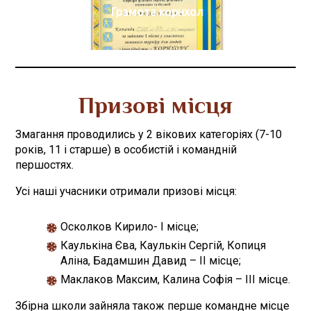
Грамота корнхол
Призові місця
Змагання проводились у 2 вікових категоріях (7-10
років, 11 і старше) в особистій і командній
першостях.
Усі наші учасники отримали призові місця:
Осколков Кирило- І місце;
Каулькіна Єва, Каулькін Сергій, Копиця
Аліна, Бадамшин Давид – ІІ місце;
Маклаков Максим, Калина Софія – ІІІ місце.
Збірна школи зайняла також перше командне місце