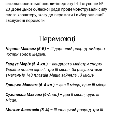
загальноосвітньої школи-інтернату І-ІІІ ступенів №
23 Донецької обласної ради продемонстрували силу
свого характеру, жагу до перемоги і вибороли свої
заслужені перемоги.
Переможці
Чернов Максим (5-Б) –
ІІІ дорослий розряд, виборов
чотири золоті медалі.
Гардуз Марія (5-А кл.) –
кандидат у майстри спорту
України посіла одне І і три ІІІ місця. За результатами
змагань із 143 плавців Маша зайняла 13 місце.
Грицько Максим (6-А кл.) –
два ІІ місця, одне ІІІ місце.
Сухоносов Максим (6-А кл.) –
два ІІ місця, одне ІІІ
місце.
Мягких Анастасія (5-А) –
ІІІ юнацький розряд, три ІІІ