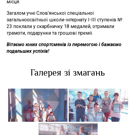
місця.
Загалом учні Слов’янської спеціальної
загальноосвітньої школи-інтернату І-ІІІ ступенів №
23 поклали у скарбничку 18 медалей, отримали
грамоти, подарунки та грошові премії.
Вітаємо юних спортсменів із перемогою і бажаємо
подальших успіхів!
Галерея зі змагань
1
2