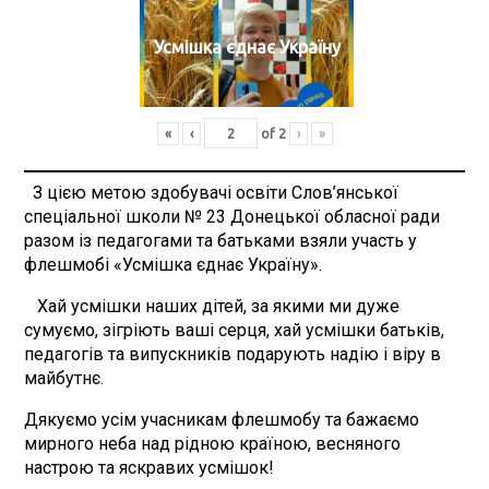
Усмішка єднає Україну
«
‹
of
2
›
»
З цією метою здобувачі освіти Слов’янської
спеціальної школи № 23 Донецької обласної ради
разом із педагогами та батьками взяли участь у
флешмобі «Усмішка єднає Україну».
Хай усмішки наших дітей, за якими ми дуже
сумуємо, зігріють ваші серця, хай усмішки батьків,
педагогів та випускників подарують надію і віру в
майбутнє.
Дякуємо усім учасникам флешмобу та бажаємо
мирного неба над рідною країною, весняного
настрою та яскравих усмішок!