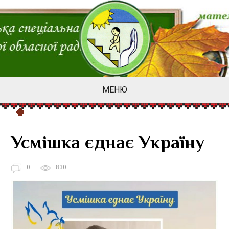
МЕНЮ
Усмішка єднає Україну
0
830