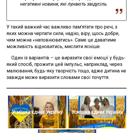
негативні новини, які лунають звідусіль.
У такий важкий час важливо пам’ятати про речі, з
яких можна черпати сили, надію, віру, щось добре,
чим можна «наповнюватись». Саме це даватиме
можливість відновитись, мислити ясніше.
Один із варіантів – це виразити свої емоції у будь-
який спосіб, прожити цей імпульс, наприклад, через
малювання, будь-яку творчість тощо, адже дитина не
завжди може виразити словами свої почуття.
Усмішка єднає Україну
Усмішка єднає Україну